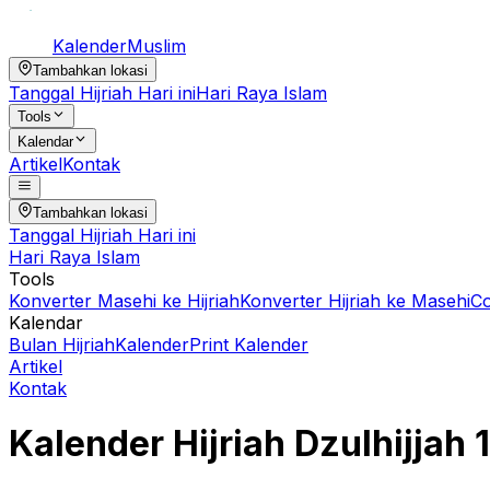
Kalender
Muslim
Tambahkan lokasi
Tanggal Hijriah Hari ini
Hari Raya Islam
Tools
Kalendar
Artikel
Kontak
Tambahkan lokasi
Tanggal Hijriah Hari ini
Hari Raya Islam
Tools
Konverter Masehi ke Hijriah
Konverter Hijriah ke Masehi
C
Kalendar
Bulan Hijriah
Kalender
Print Kalender
Artikel
Kontak
Kalender Hijriah
Dzulhijjah