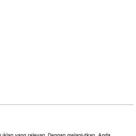
 iklan yang relevan. Dengan melanjutkan, Anda