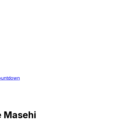
ountdown
e Masehi