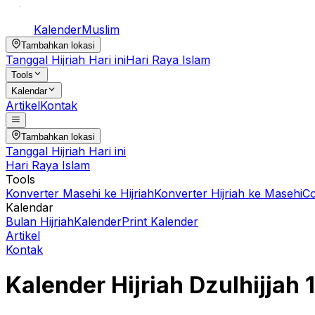
Kalender
Muslim
Tambahkan lokasi
Tanggal Hijriah Hari ini
Hari Raya Islam
Tools
Kalendar
Artikel
Kontak
Tambahkan lokasi
Tanggal Hijriah Hari ini
Hari Raya Islam
Tools
Konverter Masehi ke Hijriah
Konverter Hijriah ke Masehi
C
Kalendar
Bulan Hijriah
Kalender
Print Kalender
Artikel
Kontak
Kalender Hijriah
Dzulhijjah