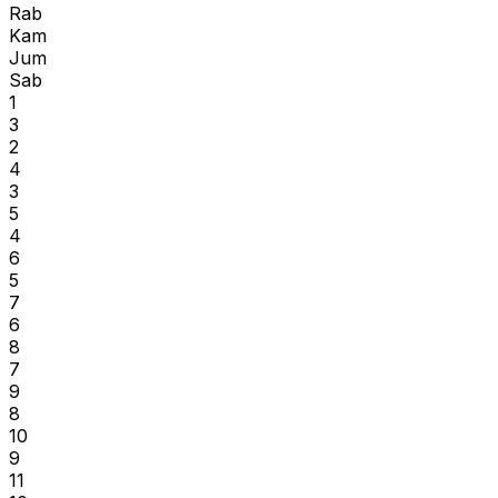
Rab
Kam
Jum
Sab
1
3
2
4
3
5
4
6
5
7
6
8
7
9
8
10
9
11