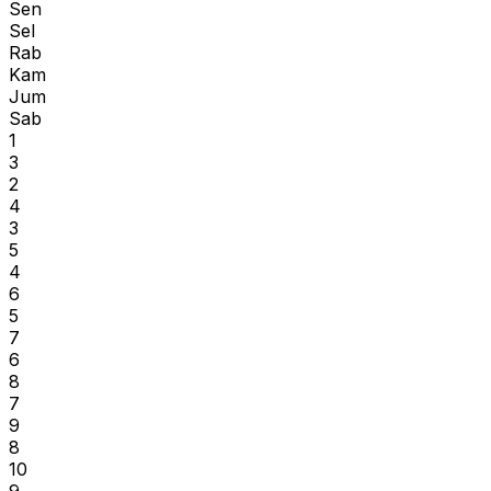
Sen
Sel
Rab
Kam
Jum
Sab
1
3
2
4
3
5
4
6
5
7
6
8
7
9
8
10
9