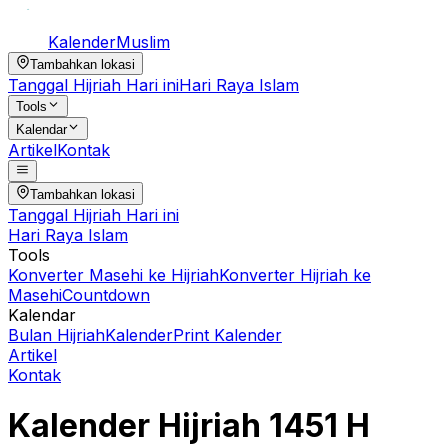
Kalender
Muslim
Tambahkan lokasi
Tanggal Hijriah Hari ini
Hari Raya Islam
Tools
Kalendar
Artikel
Kontak
Tambahkan lokasi
Tanggal Hijriah Hari ini
Hari Raya Islam
Tools
Konverter Masehi ke Hijriah
Konverter Hijriah ke
Masehi
Countdown
Kalendar
Bulan Hijriah
Kalender
Print Kalender
Artikel
Kontak
Kalender Hijriah
1451
H