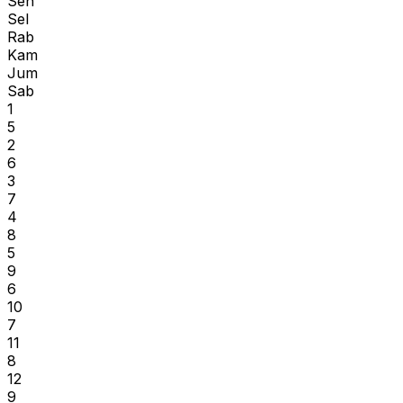
Sen
Sel
Rab
Kam
Jum
Sab
1
5
2
6
3
7
4
8
5
9
6
10
7
11
8
12
9