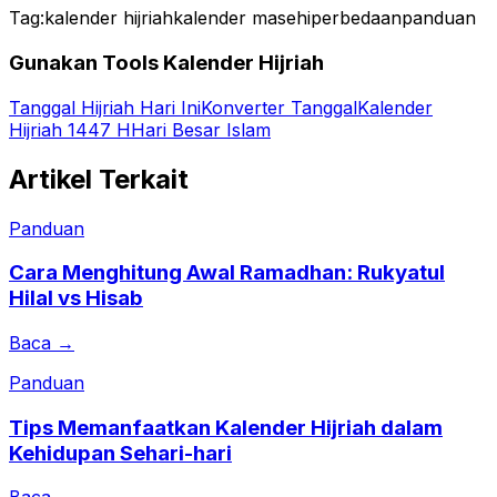
Tag:
kalender hijriah
kalender masehi
perbedaan
panduan
Gunakan Tools Kalender Hijriah
Tanggal Hijriah Hari Ini
Konverter Tanggal
Kalender
Hijriah 1447 H
Hari Besar Islam
Artikel Terkait
Panduan
Cara Menghitung Awal Ramadhan: Rukyatul
Hilal vs Hisab
Baca →
Panduan
Tips Memanfaatkan Kalender Hijriah dalam
Kehidupan Sehari-hari