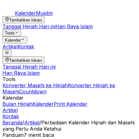
Kalender
Muslim
Tambahkan lokasi
Tanggal Hijriah Hari ini
Hari Raya Islam
Tools
Kalendar
Artikel
Kontak
Tambahkan lokasi
Tanggal Hijriah Hari ini
Hari Raya Islam
Tools
Konverter Masehi ke Hijriah
Konverter Hijriah ke
Masehi
Countdown
Kalendar
Bulan Hijriah
Kalender
Print Kalender
Artikel
Kontak
Beranda
/
Artikel
/
Perbedaan Kalender Hijriah dan Masehi
yang Perlu Anda Ketahui
Panduan
7
menit baca