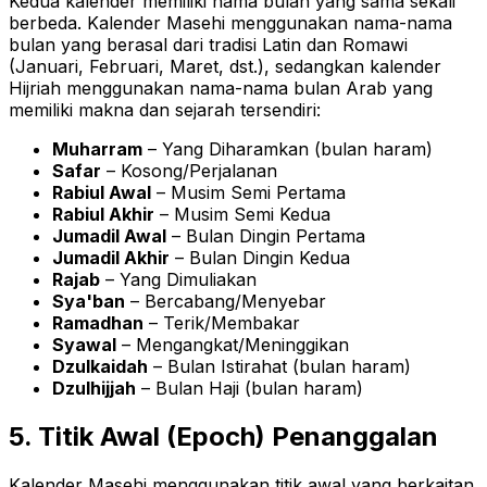
Kedua kalender memiliki nama bulan yang sama sekali
berbeda. Kalender Masehi menggunakan nama-nama
bulan yang berasal dari tradisi Latin dan Romawi
(Januari, Februari, Maret, dst.), sedangkan kalender
Hijriah menggunakan nama-nama bulan Arab yang
memiliki makna dan sejarah tersendiri:
Muharram
– Yang Diharamkan (bulan haram)
Safar
– Kosong/Perjalanan
Rabiul Awal
– Musim Semi Pertama
Rabiul Akhir
– Musim Semi Kedua
Jumadil Awal
– Bulan Dingin Pertama
Jumadil Akhir
– Bulan Dingin Kedua
Rajab
– Yang Dimuliakan
Sya'ban
– Bercabang/Menyebar
Ramadhan
– Terik/Membakar
Syawal
– Mengangkat/Meninggikan
Dzulkaidah
– Bulan Istirahat (bulan haram)
Dzulhijjah
– Bulan Haji (bulan haram)
5. Titik Awal (Epoch) Penanggalan
Kalender Masehi menggunakan titik awal yang berkaitan