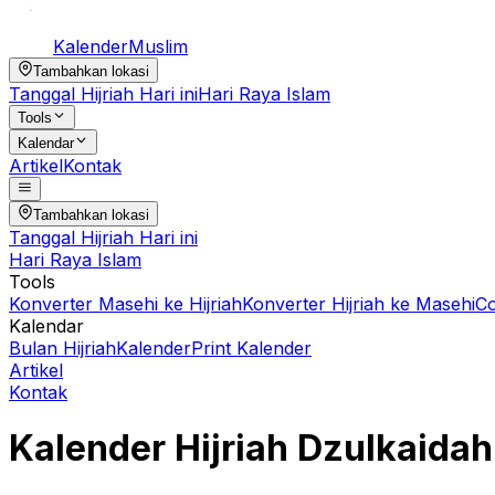
Kalender
Muslim
Tambahkan lokasi
Tanggal Hijriah Hari ini
Hari Raya Islam
Tools
Kalendar
Artikel
Kontak
Tambahkan lokasi
Tanggal Hijriah Hari ini
Hari Raya Islam
Tools
Konverter Masehi ke Hijriah
Konverter Hijriah ke Masehi
C
Kalendar
Bulan Hijriah
Kalender
Print Kalender
Artikel
Kontak
Kalender Hijriah
Dzulkaidah