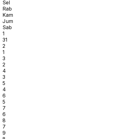
Sel
Rab
Kam
Jum
Sab
1
31
2
1
3
2
4
3
5
4
6
5
7
6
8
7
9
8