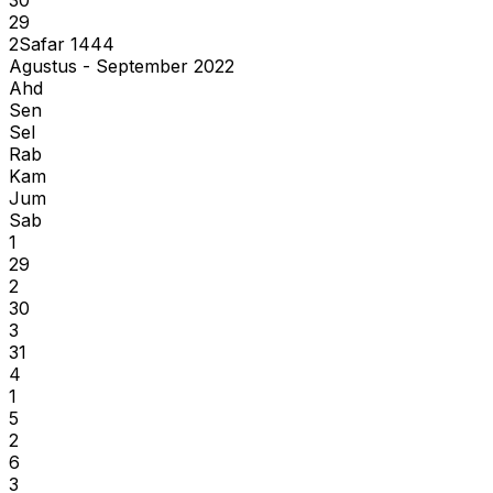
29
2
Safar
1444
Agustus - September 2022
Ahd
Sen
Sel
Rab
Kam
Jum
Sab
1
29
2
30
3
31
4
1
5
2
6
3