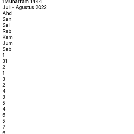
1
Muharram
1444
Juli - Agustus 2022
Ahd
Sen
Sel
Rab
Kam
Jum
Sab
1
31
2
1
3
2
4
3
5
4
6
5
7
6