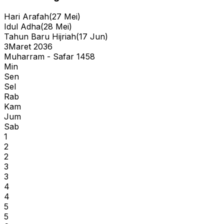
Hari Arafah
(
27 Mei
)
Idul Adha
(
28 Mei
)
Tahun Baru Hijriah
(
17 Jun
)
3
Maret 2036
Muharram - Safar 1458
Min
Sen
Sel
Rab
Kam
Jum
Sab
1
2
2
3
3
4
4
5
5