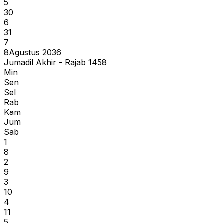
5
30
6
31
7
8
Agustus 2036
Jumadil Akhir - Rajab 1458
Min
Sen
Sel
Rab
Kam
Jum
Sab
1
8
2
9
3
10
4
11
5