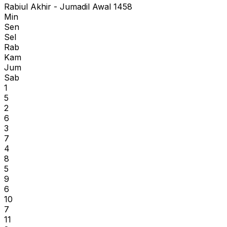
Rabiul Akhir - Jumadil Awal 1458
Min
Sen
Sel
Rab
Kam
Jum
Sab
1
5
2
6
3
7
4
8
5
9
6
10
7
11