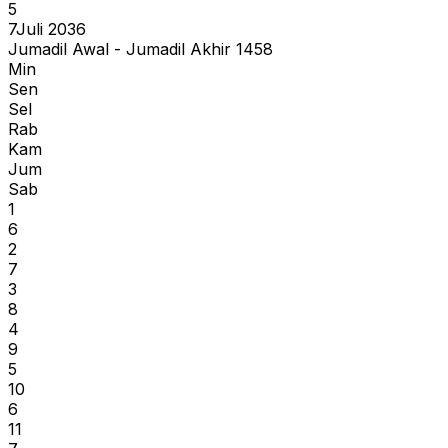
5
7
Juli 2036
Jumadil Awal - Jumadil Akhir 1458
Min
Sen
Sel
Rab
Kam
Jum
Sab
1
6
2
7
3
8
4
9
5
10
6
11