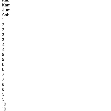
Rab
Kam
Jum
Sab
1
2
2
3
3
4
4
5
5
6
6
7
7
8
8
9
9
10
10