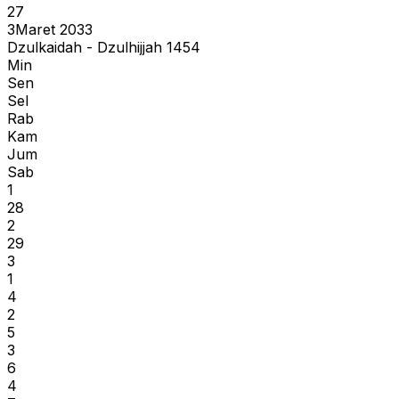
27
3
Maret 2033
Dzulkaidah - Dzulhijjah 1454
Min
Sen
Sel
Rab
Kam
Jum
Sab
1
28
2
29
3
1
4
2
5
3
6
4