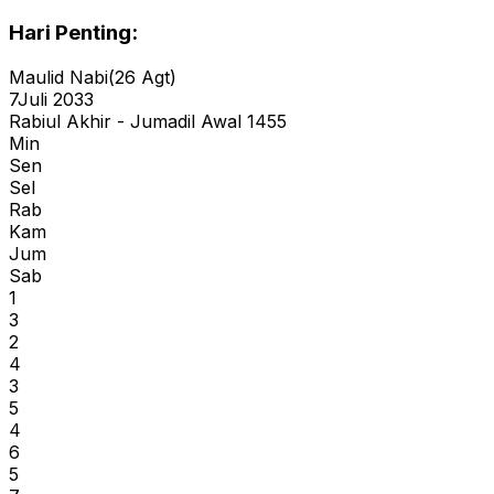
Hari Penting:
Maulid Nabi
(
26 Agt
)
7
Juli 2033
Rabiul Akhir - Jumadil Awal 1455
Min
Sen
Sel
Rab
Kam
Jum
Sab
1
3
2
4
3
5
4
6
5