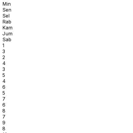
Min
Sen
Sel
Rab
Kam
Jum
Sab
1
3
2
4
3
5
4
6
5
7
6
8
7
9
8