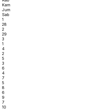
Rab
Kam
Jum
Sab
1
28
2
29
3
1
4
2
5
3
6
4
7
5
8
6
9
7
10