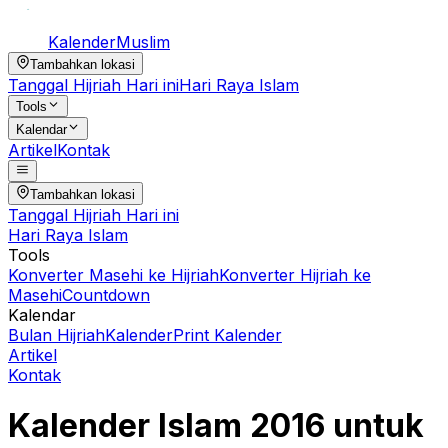
Kalender
Muslim
Tambahkan lokasi
Tanggal Hijriah Hari ini
Hari Raya Islam
Tools
Kalendar
Artikel
Kontak
Tambahkan lokasi
Tanggal Hijriah Hari ini
Hari Raya Islam
Tools
Konverter Masehi ke Hijriah
Konverter Hijriah ke
Masehi
Countdown
Kalendar
Bulan Hijriah
Kalender
Print Kalender
Artikel
Kontak
Kalender Islam
2016
untuk