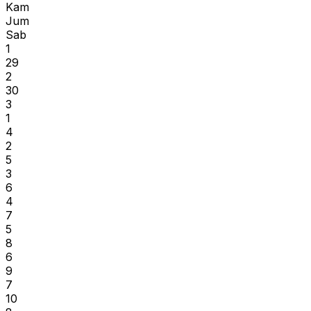
Kam
Jum
Sab
1
29
2
30
3
1
4
2
5
3
6
4
7
5
8
6
9
7
10