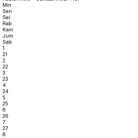
Min
Sen
Sel
Rab
Kam
Jum
Sab
1
21
2
22
3
23
4
24
5
25
6
26
7
27
8