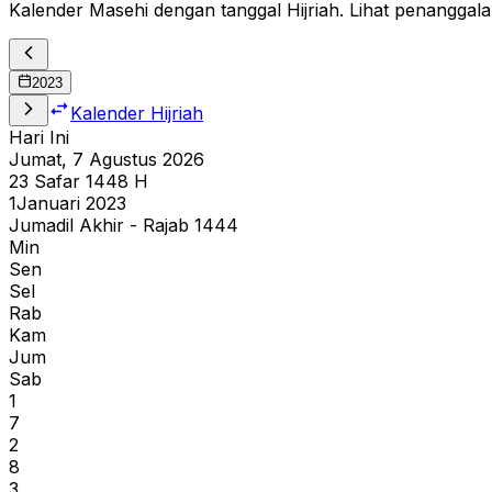
Kalender Masehi dengan tanggal Hijriah. Lihat penanggala
2023
Kalender Hijriah
Hari Ini
Jumat, 7 Agustus 2026
23
Safar
1448
H
1
Januari 2023
Jumadil Akhir - Rajab 1444
Min
Sen
Sel
Rab
Kam
Jum
Sab
1
7
2
8
3