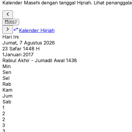
Kalender Masehi dengan tanggal Hijriah. Lihat penanggala
2017
Kalender Hijriah
Hari Ini
Jumat, 7 Agustus 2026
23
Safar
1448
H
1
Januari 2017
Rabiul Akhir - Jumadil Awal 1438
Min
Sen
Sel
Rab
Kam
Jum
Sab
1
2
2
3
3